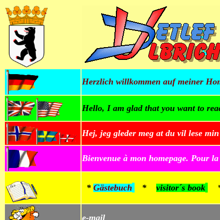
Herzlich willkommen auf meiner Home
Hello, I am glad that you want to rea
Hej, jeg gleder meg at du vil lese mi
Bienvenue à mon homepage. Pour la ve
*
Gästebuch
*
visitor´s book
e-mail